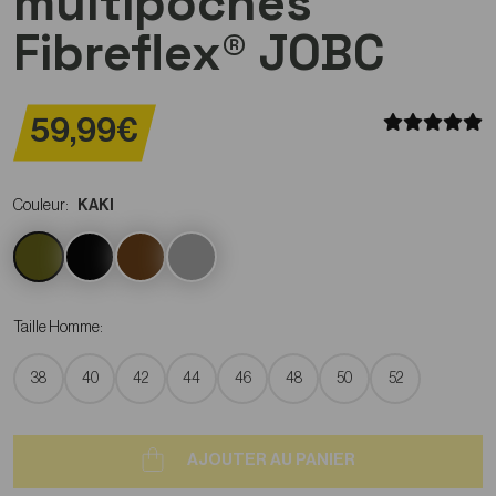
multipoches
Fibreflex® JOBC
59,99€
Couleur:
KAKI
Taille Homme:
38
40
42
44
46
48
50
52
AJOUTER AU PANIER