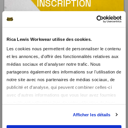
INSCRIPTION
NEWSLETTER
Recevez un code promo de -10% sur tout le
site
Rica Lewis Workwear utilise des cookies.
Les cookies nous permettent de personnaliser le contenu
En vous inscrivant à notre newsletter, vous recevrez nos promos
et les annonces, d'offrir des fonctionnalités relatives aux
en avant première et un code promo de bienvenue de -10%
Sweat zippé FULLZIP
Lot de 3 T-shirts de travail
médias sociaux et d'analyser notre trafic. Nous
THOR
44,99€
partageons également des informations sur l'utilisation de
39,99€
notre site avec nos partenaires de médias sociaux, de
publicité et d'analyse, qui peuvent combiner celles-ci
avec d'autres informations que vous leur avez fournies
ou qu'ils ont collectées lors de votre utilisation de leurs
services.
Afficher les détails