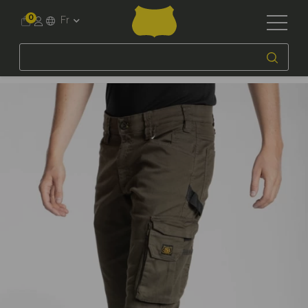
0
Fr
Accueil
Workwear
Par Métier
Artisans et bricoleurs