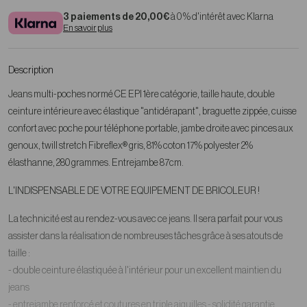
3 paiements de 20,00€
à 0 % d'intérêt avec Klarna
En savoir plus
Description
Jeans multi-poches
normé CE EPI 1ère catégorie
, taille haute, double
ceinture intérieure avec élastique "antidérapant", braguette zippée, cuisse
confort avec poche pour téléphone portable, jambe droite avec pinces aux
genoux, twill stretch Fibreflex® gris, 81% coton 17% polyester 2%
élasthanne, 280 grammes. Entrejambe 87cm.
L'INDISPENSABLE DE VOTRE EQUIPEMENT DE BRICOLEUR !
La technicité est au rendez-vous avec ce jeans. Il sera parfait pour vous
assister dans la réalisation de nombreuses tâches grâce à ses atouts de
taille :
- double ceinture élastiquée à l'intérieur pour un excellent maintien du
jeans
- entrejambe renforcé et coutures en triple aiguilles - solidité garantie