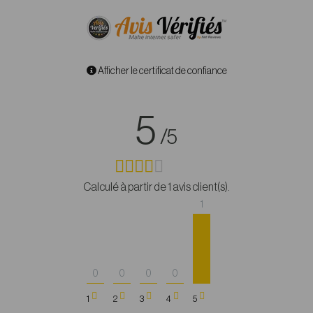
Afficher le certificat de confiance
5
/5
Calculé à partir de 1 avis client(s).
1
0
0
0
0
1
2
3
4
5