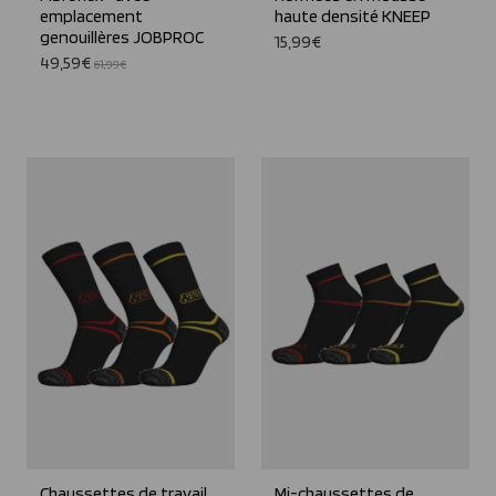
emplacement
haute densité KNEEP
genouillères JOBPROC
15,99€
49,59€
61,99€
Chaussettes de travail
Mi-chaussettes de