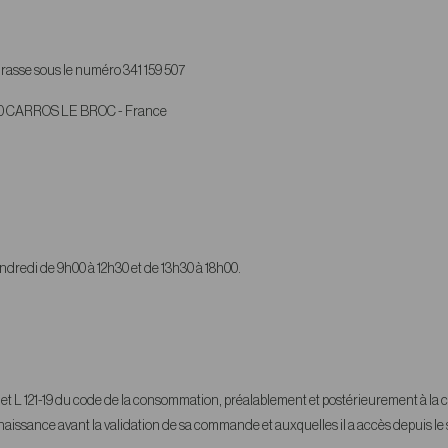
rasse sous le numéro 341 159 507
6510 CARROS LE BROC - France
vendredi de 9h00 à 12h30 et de 13h30 à 18h00.
-18 et L 121-19 du code de la consommation, préalablement et postérieurement à l
nnaissance avant la validation de sa commande et auxquelles il a accès depuis le 