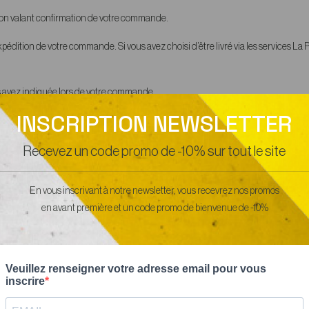
ion valant confirmation de votre commande.
édition de votre commande. Si vous avez choisi d’être livré via les services La P
ous avez indiquée lors de votre commande.
INSCRIPTION NEWSLETTER
e, de la communication de ses données personnelles, de son numéro de carte ban
 des présentes conditions contractuelles en application, la communication de ce
Recevez un code promo de -10% sur tout le site
e 1316-1 du code civil.
mmande qui présenterait un caractère anormal ou abusif.
En vous inscrivant à notre newsletter, vous recevrez nos promos
en avant première et un code promo de bienvenue de -10%
caires françaises.
de monétaire et financier l’engagement de payer donné au moyen d’une carte d
 autorise la société Rica Levy International à débiter sa carte de crédit du mont