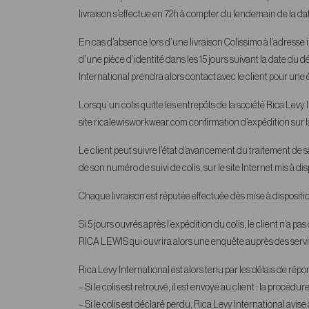
livraison s’effectue en 72h à compter du lendemain de la d
En cas d’absence lors d’une livraison Colissimo à l’adresse i
d’une pièce d’identité dans les 15 jours suivant la date du d
International prendra alors contact avec le client pour une
Lorsqu’un colis quitte les entrepôts de la société Rica Levy
site ricalewisworkwear.com confirmation d’expédition sur la
Le client peut suivre l’état d’avancement du traitement 
de son numéro de suivi de colis, sur le site Internet mis à dis
Chaque livraison est réputée effectuée dès mise à disposition
Si 5 jours ouvrés après l’expédition du colis, le client n’a 
RICA LEWIS qui ouvrira alors une enquête auprès des servi
Rica Levy International est alors tenu par les délais de rép
– Si le colis est retrouvé, il est envoyé au client : la procé
– Si le colis est déclaré perdu, Rica Levy International avis