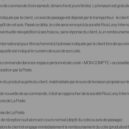
ate de commande (hors samedi, dimanche et jours fériés). La livraison est gratu
ndiquée par le client, un avis de passage est déposé par le transporteur : le clie
épôt de cet avis. Passé ce délai, le colis sera renvoyé à la société Rica Levy Inte
 éventuelle réexpédition à ses frais ou, sans réponse du client, à un rembourseme
 International pour être acheminé à l’adresse indiquée par le client lors de sa co
quelle est indiqué le numéro de suivi de son colis.
de sa commande dans son espace personnel sécurisé « MON COMPTE » accessible 
position par la Poste.
 du produit auprès du client, matérialisée par le suivi de livraison proposé sur l
pas de nouvelle de sa commande, il doit se rapprocher de la société Rica Levy Inter
ces de La Poste.
onse de La Poste.
dure de réception suit alors son cours normal (dépôt du colis ou avis de passage)
e alors le client et engage immédiatement le remboursement du colis (produits et f