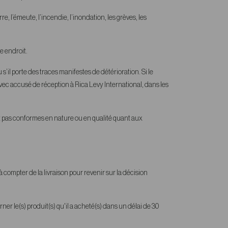
 l’émeute, l’incendie, l’inondation, les grèves, les
e endroit.
ou s’il porte des traces manifestes de détérioration. Si le
avec accusé de réception à Rica Levy International, dans les
ent pas conformes en nature ou en qualité quant aux
compter de la livraison pour revenir sur la décision
rner le(s) produit(s) qu'il a acheté(s) dans un délai de 30