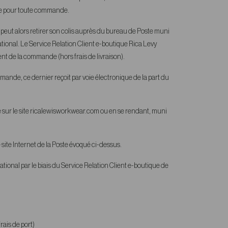
ite pour toute commande.
nt peut alors retirer son colis auprès du bureau de Poste muni
rnational. Le Service Relation Client e-boutique Rica Levy
nt de la commande (hors frais de livraison).
mmande, ce dernier reçoit par voie électronique de la part du
sur le site ricalewisworkwear.com ou en se rendant, muni
e site Internet de la Poste évoqué ci-dessus.
national par le biais du Service Relation Client e-boutique de
rais de port)