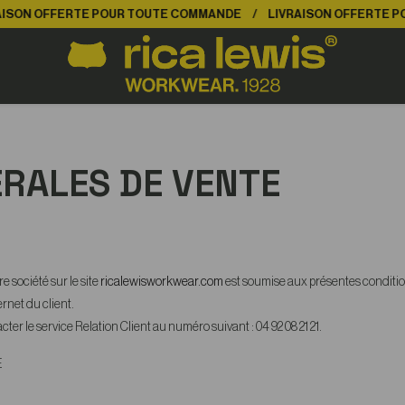
FFERTE POUR TOUTE COMMANDE
LIVRAISON OFFERTE POUR TO
RALES DE VENTE
 société sur le site
ricalewisworkwear.com
est soumise aux présentes condition
ernet du client.
ter le service Relation Client au numéro suivant : 04 92 08 21 21.
E