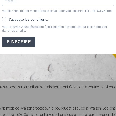
on du paiement de la commande.
arte bancaire à débiter et que le nom figurant sur cette carte bancaire à débiter e
le numéro à seize chiffres et la date d’expiration, figurant au recto de sa carte 
.
ffectuer le paiement par carte bancaire. Dans le cadre d’un paiement par carte ba
rmément au contrat conclu entre le client et son établissement bancaire.
 données personnelles fournies par le client et d’adopter les mesures qu’il juge né
aire est débité est bien celle qui a passé la commande et ainsi éviter toute ut
ica Levy International jusqu’au règlement intégral de la facture.
naissance des informations bancaires du client. Ces informations ne transitent
le mode de livraison proposé sur l’e-boutique et le lieu de la livraison. Le client
point relais So Colissimo par La Poste. Dans tous les cas, le lieu de livraison d