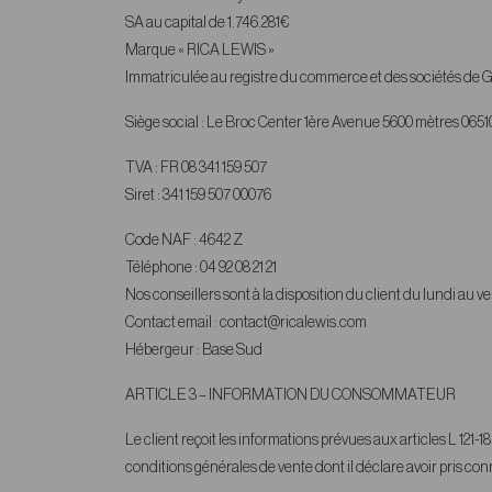
SA au capital de 1.746.281€
Marque « RICA LEWIS »
Immatriculée au registre du commerce et des sociétés de G
Siège social : Le Broc Center 1ère Avenue 5600 mètres 0
TVA : FR 08 341 159 507
Siret : 341 159 507 00076
Code NAF : 4642 Z
Téléphone : 04 92 08 21 21
Nos conseillers sont à la disposition du client du lundi au 
Contact email : contact@ricalewis.com
Hébergeur : Base Sud
ARTICLE 3
– INFORMATION DU CONSOMMATEUR
Le client reçoit les informations prévues aux articles L 121
conditions générales de vente dont il déclare avoir pris co