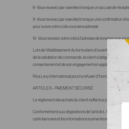
8- Vous recevez par voie électronique un accusé de récept
9- Vous recevez par voie électronique une confirmation d’exp
pour suivre votre colis vous sera adressé.
10- Vous recevez votre colis à l’adresse de livraison que v
Lors de l’établissement du formulaire d’ouverture de compt
de la validation de commande, le client s’oblige au respect
consentement et de son engagement en application de l’articl
Rica Levy International pourra refuser d’honorer toute co
ARTICLE 6
– PAIEMENT SÉCURISÉ
Le règlement des achats du client s’effectue par cartes ban
Conformément aux dispositions de l’article L 132-2 du co
carte bancaire et les informations susmentionnées, le client