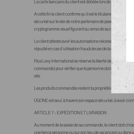
La carte bancaire du client est débitée lors de la validati
A cette fin le client confirme qu’il est le titulaire de la c
sécurisé sur le site de notre partenaire de paiement OGONE, 
cryptogramme visuel figurant au verso de sa carte bancaire
Le client atteste avoir les autorisations nécessaires pour e
répudié en cas d’utilisation frauduleuse de la carte, confo
Rica Levy International se réserve la liberté de vérifier les
commande) pour vérifier que la personne dont le compte banc
site.
Les produits commandés restent la propriété de la société R
OGONE est seul, à travers son espace sécurisé, à avoir con
ARTICLE 7
– EXPÉDITION ET LIVRAISON
Au moment de la saisie de sa commande, le client doit choisir 
une tierce personne ou sur son lieu de vacances) ou dans un 