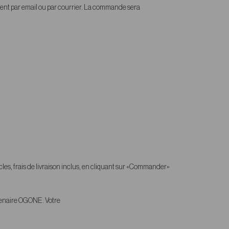
lient par email ou par courrier. La commande sera
ticles, frais de livraison inclus, en cliquant sur «Commander»
rtenaire OGONE. Votre