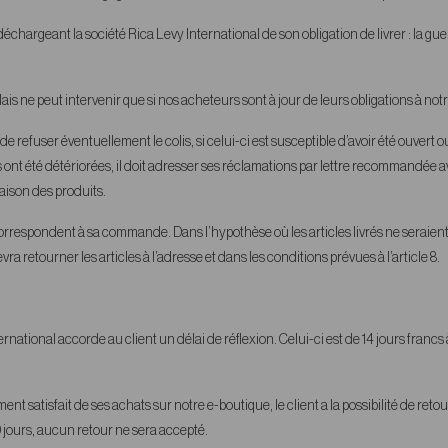
geant la société Rica Levy International de son obligation de livrer : la guerre,
ais ne peut intervenir que si nos acheteurs sont à jour de leurs obligations à notr
et de refuser éventuellement le colis, si celui-ci est susceptible d’avoir été ouvert 
s ont été détériorées, il doit adresser ses réclamations par lettre recommandée 
raison des produits.
vrés correspondent à sa commande. Dans l’hypothèse où les articles livrés ne serai
vra retourner les articles à l’adresse et dans les conditions prévues à l’article 8.
ional accorde au client un délai de réflexion. Celui-ci est de 14 jours francs à 
nt satisfait de ses achats sur notre e-boutique, le client a la possibilité de retou
0 jours, aucun retour ne sera accepté.