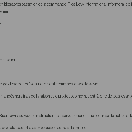
sponibles après passation de la commande, Rica Levy International informera le c
tement.
E
mpte client.
rrigez les erreurs éventuellement commises lors de la saisie.
mandés hors frais de livraison et le prix tout compris, c’est-à-dire de tous les ar
Rica Lewis, suivez les instructions du serveur monétique sécurisé de notre pa
rix total des articles expédiés et les frais de livraison.