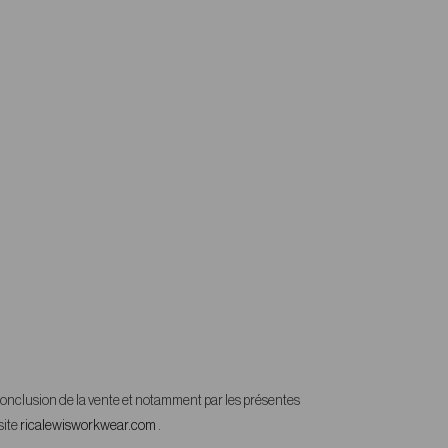
a conclusion de la vente et notamment par les présentes
site
ricalewisworkwear.com
.