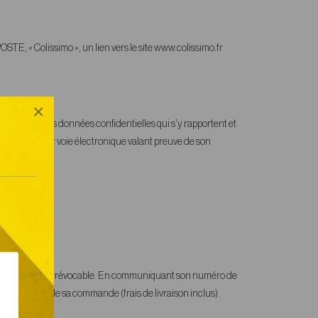
OSTE, « Colissimo », un lien vers le site www.colissimo.fr
×
caire et des données confidentielles qui s’y rapportent et
s éléments par voie électronique valant preuve de son
e paiement est irrévocable. En communiquant son numéro de
ant total TTC de sa commande (frais de livraison inclus).