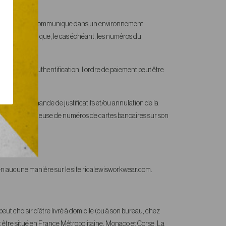
st bien le sien puis communique dans un environnement
bancaire, ainsi que, le cas échéant, les numéros du
ncaire sans authentification, l’ordre de paiement peut être
cessaires (demande de justificatifs et/ou annulation de la
ilisation frauduleuse de numéros de cartes bancaires sur son
 en aucune manière sur le site ricalewisworkwear.com.
 peut choisir d’être livré à domicile (ou à son bureau, chez
oit être situé en France Métropolitaine, Monaco et Corse. La