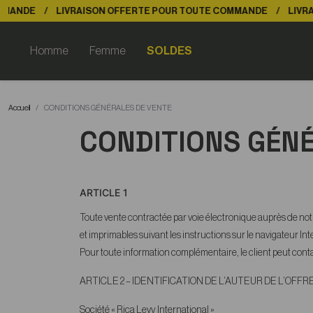
LIVRAISON OFFERTE POUR TOUTE COMMANDE
LIVRAISON O
Homme
Femme
SOLDES
Accueil
CONDITIONS GÉNÉRALES DE VENTE
CONDITIONS GÉNÉ
ARTICLE 1
Toute vente contractée par voie électronique auprès de notre
et imprimables suivant les instructions sur le navigateur Int
Pour toute information complémentaire, le client peut contac
ARTICLE 2
– IDENTIFICATION DE L’AUTEUR DE L’OFFR
Société « Rica Levy International »