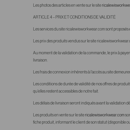
Les photos des articles en vente sur le site
ricalewisworkw
ARTICLE 4
– PRIX ET CONDITIONS DE VALIDITÉ
Les services du site ricalewisworkwear.com sont proposés 
Les prix des produits vendus sur le site ricalewisworkwear.c
Au moment de la validation de la commande, le prix à payer 
livraison.
Les frais de connexion inhérents à l’accès au site demeurent
Les conditions de durée de validité de nos offres de produit
qu’elles restent accessibles de notre fait.
Les délais de livraison seront indiqués avant la validation 
Les produits en vente sur le site
ricalewisworkwear.com
son
fiche produit, informant le client de son statut (disponible o