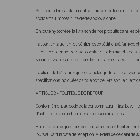
Sont considérés notamment comme cas de force majeure déchar
accidents, l’impossibilité d’être approvisionné…
En toute hypothèse, la livraison de nos produits dans les dél
Il appartient au client de vérifier les expéditions à l’arrivée 
client réceptionne le colis et constate que les marchandise
3 jours ouvrables, non compris les jours fériés, suivant la liv
Le client doit s’assurer que les articles qui lui ont été li
spécifications indiquées dans le bon de livraison, le client de
ARTICLE 8
– POLITIQUE DE RETOUR
Conformément au code de la consommation, Rica Levy Internat
d’achat et le retour du ou des articles commandés.
En outre, parce que nous désirons que le client soit entièreme
jours suivant la date de réception. Au-delà de ce délai de 3