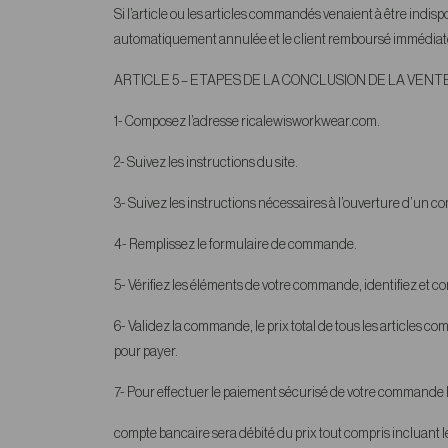
Si l’article ou les articles commandés venaient à être indi
automatiquement annulée et le client remboursé immédia
ARTICLE 5
– ETAPES DE LA CONCLUSION DE LA VENT
1- Composez l’adresse ricalewisworkwear.com.
2- Suivez les instructions du site.
3- Suivez les instructions nécessaires à l’ouverture d’un co
4- Remplissez le formulaire de commande.
5- Vérifiez les éléments de votre commande, identifiez et co
6- Validez la commande, le prix total de tous les articles com
pour payer.
7- Pour effectuer le paiement sécurisé de votre commande 
compte bancaire sera débité du prix tout compris incluant le p