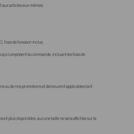
rt aux articles eux-mêmes.
 frais de livraison inclus.
les qui composent la commande, incluant les frais de
ctions ou de nos promotions et demeurent applicables tant
sont plus disponibles, aucune taille ne sera affichée sur la