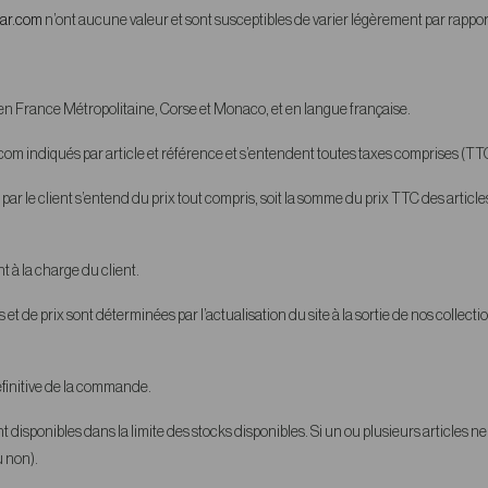
ear.com
n’ont aucune valeur et sont susceptibles de varier légèrement par rappo
en France Métropolitaine, Corse et Monaco, et en langue française.
om indiqués par article et référence et s’entendent toutes taxes comprises (TTC),
par le client s’entend du prix tout compris, soit la somme du prix TTC des artic
 à la charge du client.
s et de prix sont déterminées par l’actualisation du site à la sortie de nos colle
définitive de la commande.
t disponibles dans la limite des stocks disponibles. Si un ou plusieurs articles ne 
u non).