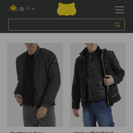
0
Fr
Accueil
Workwear
Homme
Sweats & Vestes
Vestes