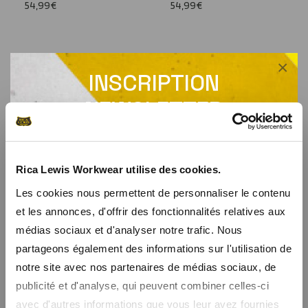
54,99€
54,99€
×
INSCRIPTION
NEWSLETTER
Recevez un code promo de -10% sur tout le
site
Rica Lewis Workwear utilise des cookies.
Les cookies nous permettent de personnaliser le contenu
En vous inscrivant à notre newsletter, vous recevrez nos promos
et les annonces, d'offrir des fonctionnalités relatives aux
en avant première et un code promo de bienvenue de -10%
médias sociaux et d'analyser notre trafic. Nous
partageons également des informations sur l'utilisation de
notre site avec nos partenaires de médias sociaux, de
Bomber en tissu
Veste de travail en
résistant MEMPHIS
denim épais NEVADA
publicité et d'analyse, qui peuvent combiner celles-ci
89,99€
99,99€
avec d'autres informations que vous leur avez fournies