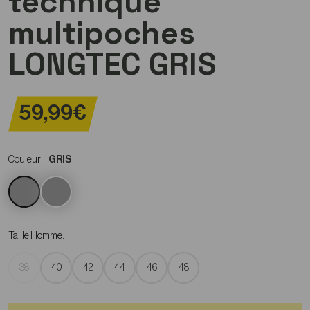
technique
multipoches
LONGTEC GRIS
59,99€
Couleur:
GRIS
Taille Homme:
38
40
42
44
46
48