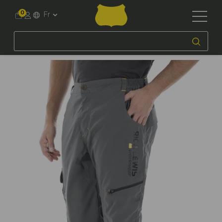
0
Fr
Accueil
Workwear
Par Métier
Logistique et entrepôts