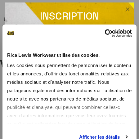
×
INSCRIPTION
Guide des tailles
-
Conseils d'entretien
-
Voir la fiche de traçabilité
NEWSLETTER
Recevez un code promo de -10% sur tout le
site
Rica Lewis Workwear utilise des cookies.
Vous aimerez aussi...
Les cookies nous permettent de personnaliser le contenu
En vous inscrivant à notre newsletter, vous recevrez nos promos
et les annonces, d'offrir des fonctionnalités relatives aux
en avant première et un code promo de bienvenue de -10%
médias sociaux et d'analyser notre trafic. Nous
partageons également des informations sur l'utilisation de
notre site avec nos partenaires de médias sociaux, de
publicité et d'analyse, qui peuvent combiner celles-ci
avec d'autres informations que vous leur avez fournies
ou qu'ils ont collectées lors de votre utilisation de leurs
services.
Afficher les détails