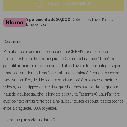
AJOUTER AU PANIER
3 paiements de 20,00€
à 0 % d'intérêt avec Klarna
En savoir plus
Description
Pantalon technique multi-poches
normé CE EPI 1ère catégorie,
en
microfibre stretch dense et respirante. Ceinture élastiquée à l'arrière qui
garantit un maximum de confort à la taille, et avec intérieur anti-glisse pour
une excellente tenue. Empiècement arrière renforcé. Grandes poches à
rabat sur l'arrière, double poche à rabat sur le côté droit avec fermeture
velcros, poche zippée sur la cuisse gauche, impression de la marque sur le
haut de la cuisse gauche, le long de la couture. Passants XXL sur l'arrière,
avec points d'arrêts renforcés, ainsi que sur toutes les coutures des poches
et de la braguette. 100% polyester.
Le mannequin porte une taille 42.