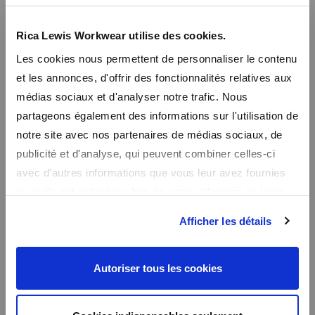
Recevez un code promo de -10% sur tout le
SEATTLE
44,99€
49,99€
site
Rica Lewis Workwear utilise des cookies.
Les cookies nous permettent de personnaliser le contenu
En vous inscrivant à notre newsletter, vous recevrez nos promos
et les annonces, d'offrir des fonctionnalités relatives aux
en avant première et un code promo de bienvenue de -10%
médias sociaux et d'analyser notre trafic. Nous
partageons également des informations sur l'utilisation de
notre site avec nos partenaires de médias sociaux, de
publicité et d'analyse, qui peuvent combiner celles-ci
avec d'autres informations que vous leur avez fournies
ou qu'ils ont collectées lors de votre utilisation de leurs
services.
Afficher les détails
Autoriser tous les cookies
Sweat à capuche en
molleton gratté