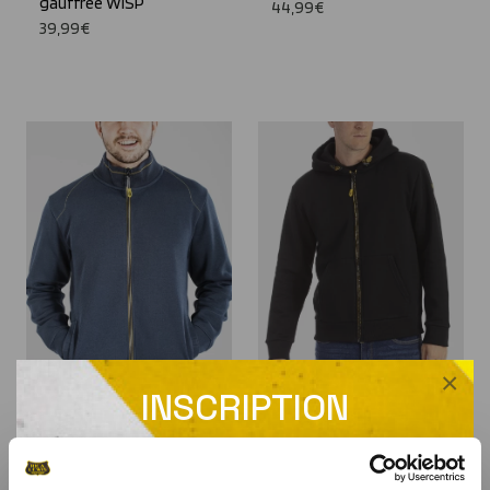
gauffrée WISP
44,99€
39,99€
×
INSCRIPTION
NEWSLETTER
Sweat zippé FULLZIP
Sweat à capuche en
BLEU
molleton gratté