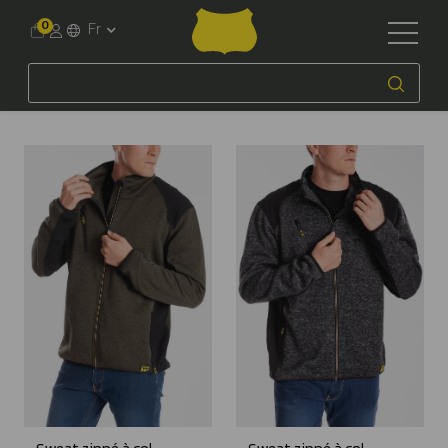
0
Fr
Accueil
Workwear
Homme
Sweats & Vestes
Sweats