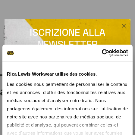
×
ISCRIZIONE ALLA
Guida alle taglie
-
Consigli per la manutenzione
-
Vedere la scheda di
tracciabilità
NEWSLETTER
Ricevi un codice promozionale per uno sconto
del 10% su tutto il sito
Rica Lewis Workwear utilise des cookies.
Ti potrebbe interessare
Iscrivendovi alla nostra newsletter, riceverete in anteprima le
Les cookies nous permettent de personnaliser le contenu
nostre offerte speciali e un codice promozionale di benvenuto per
anche...
et les annonces, d'offrir des fonctionnalités relatives aux
uno sconto del 10%.
médias sociaux et d'analyser notre trafic. Nous
partageons également des informations sur l'utilisation de
notre site avec nos partenaires de médias sociaux, de
publicité et d'analyse, qui peuvent combiner celles-ci
avec d'autres informations que vous leur avez fournies