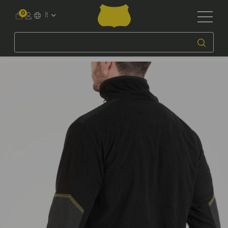
0
It
Accueil
Workwear
Per Professione
Artigiani e fai da te