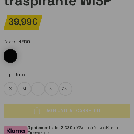
traspirante WISP
39,99€
Colore:
NERO
Taglia Uomo:
S
M
L
XL
XXL
AGGIUNGI AL CARRELLO
3 paiements de 13,33€
à 0 % d'intérêt avec Klarna
En savoir plus