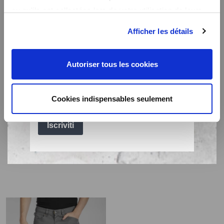
ou qu'ils ont collectées lors de votre utilisation de leurs
services.
Afficher les détails
Autoriser tous les cookies
Cookies indispensables seulement
Felpa con zip RICHIE
Giubbotto bomber in
tessuto resistente
59,99€
MEMPHIS
89,99€