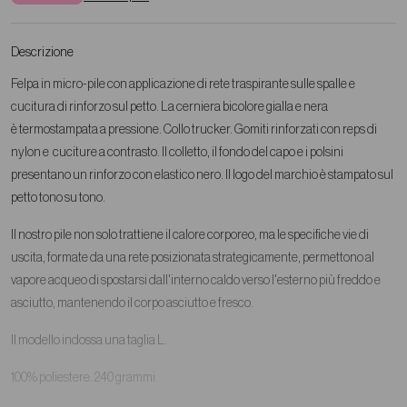
Descrizione
Felpa in micro-pile con applicazione di rete traspirante sulle spalle e
cucitura di rinforzo sul petto. La cerniera bicolore gialla e nera
è termostampata a pressione. Collo trucker. Gomiti rinforzati con reps di
nylon e cuciture a contrasto. Il colletto, il fondo del capo e i polsini
presentano un rinforzo con elastico nero.
Il logo del marchio è stampato sul
petto tono su tono.
Il nostro pile non solo trattiene il calore corporeo, ma le specifiche vie di
uscita, formate da una rete posizionata strategicamente, permettono al
vapore acqueo di spostarsi dall'interno caldo verso l'esterno più freddo e
asciutto, mantenendo il corpo asciutto e fresco.
Il modello indossa una taglia L.
100% poliestere. 240 grammi.