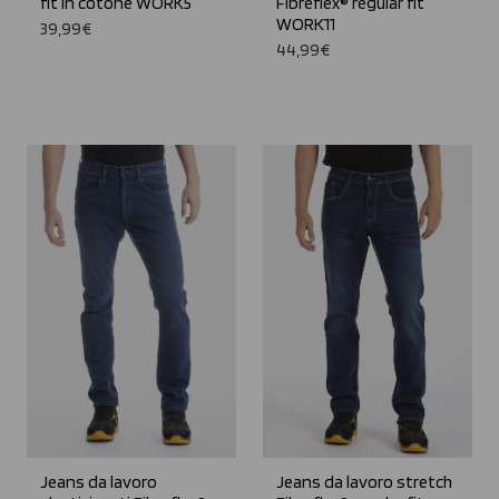
fit in cotone WORK5
Fibreflex® regular fit
WORK11
39,99€
44,99€
Jeans da lavoro
Jeans da lavoro stretch