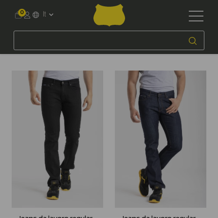
0
It
Accueil
Workwear
Uomo
Jeans 5 tasche