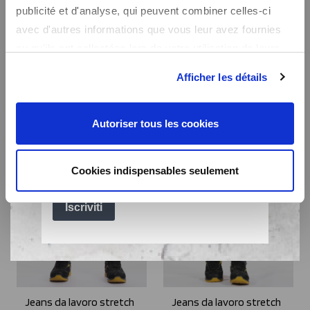
Fibreflex® straight fit
Fibreflex® straight fit
publicité et d'analyse, qui peuvent combiner celles-ci
WORK1
WORK9
avec d'autres informations que vous leur avez fournies
44,99€
44,99€
ou qu'ils ont collectées lors de votre utilisation de leurs
services.
Afficher les détails
Autoriser tous les cookies
Cookies indispensables seulement
Jeans da lavoro stretch
Jeans da lavoro stretch