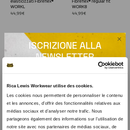
elasticizzati Fibreflex®
Fibreflex® regular fit
WORKL
WORK8
44,99€
44,99€
×
ISCRIZIONE ALLA
NEWSLETTER
Ricevi un codice promozionale per uno sconto
del 10% su tutto il sito
Rica Lewis Workwear utilise des cookies.
Iscrivendovi alla nostra newsletter, riceverete in anteprima le
Les cookies nous permettent de personnaliser le contenu
nostre offerte speciali e un codice promozionale di benvenuto per
et les annonces, d'offrir des fonctionnalités relatives aux
uno sconto del 10%.
médias sociaux et d'analyser notre trafic. Nous
partageons également des informations sur l'utilisation de
Jeans da lavoro stretch
Jeans da lavoro stretch
notre site avec nos partenaires de médias sociaux, de