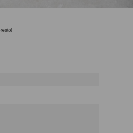
presto!
o