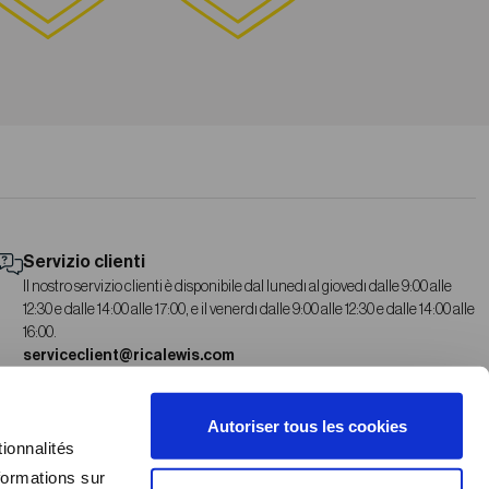
Servizio clienti
Il nostro servizio clienti è disponibile dal lunedì al giovedì dalle 9:00 alle
12:30 e dalle 14:00 alle 17:00, e il venerdì dalle 9:00 alle 12:30 e dalle 14:00 alle
16:00.
serviceclient@ricalewis.com
Autoriser tous les cookies
ionnalités
formations sur
 ALLA NEWSLETTER
AREA B2B