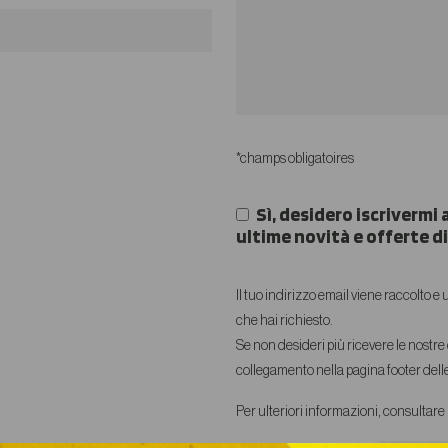
*champs obligatoires
Sì, desidero iscrivermi 
ultime novità e offerte d
Il tuo indirizzo email viene raccolto e
che hai richiesto.
Se non desideri più ricevere le nostre 
collegamento nella pagina footer delle
Per ulteriori informazioni, consultare 