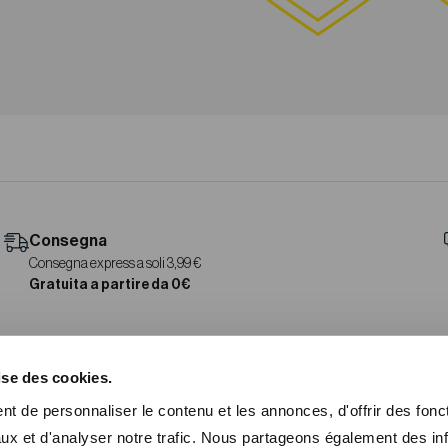
Consegna
Consegna express a soli 3,99 €
Gratuita a partire da 0€
ise des cookies.
t de personnaliser le contenu et les annonces, d'offrir des fonct
ux et d'analyser notre trafic. Nous partageons également des in
TROVACI ANCHE SU
ISCRIZIONE