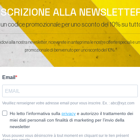
ISCRIZIONE ALLA NEWSLETTE
 un codice promozionale per uno sconto del 10% su tutto 
ndovi alla nostra newsletter, riceverete in anteprima le nostre offerte speciali e u
promozionale di benvenuto per uno sconto del 10%.
ENDURAN
DENIM SERIES
SERIES