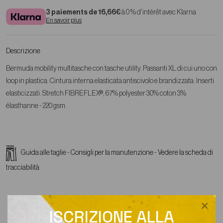
3 paiements de 16,66€
à 0 % d'intérêt avec Klarna
En savoir plus
Descrizione
Bermuda mobility multitasche con tasche utility. Passanti XL di cui uno con
loop in plastica. Cintura interna elasticata antiscivolo e brandizzata. Inserti
elasticizzati. Stretch FIBREFLEX®, 67% polyester 30% coton 3%
élasthanne - 220 gsm.
Guida alle taglie
-
Consigli per la manutenzione
-
Vedere la scheda di
tracciabilità
×
ISCRIZIONE ALLA