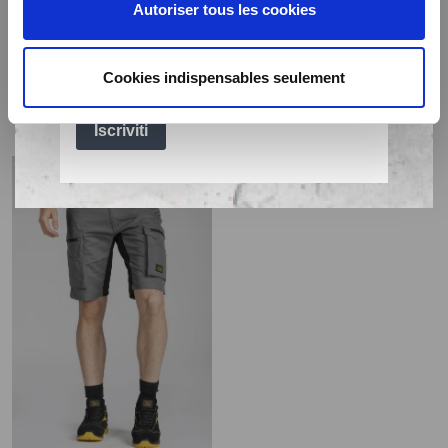
Pantaloni multitasche con
Pile traspirante con zip
Autoriser tous les cookies
vita alta nella parte
WAFT NERO
posteriore WELLER1
49,99€
59,99€
Cookies indispensables seulement