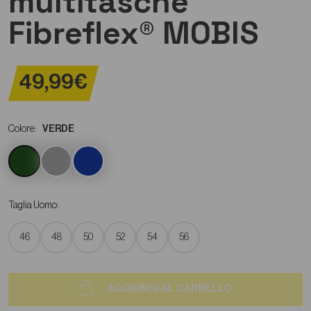
multitasche
Fibreflex® MOBIS
49,99€
Colore:
VERDE
Taglia Uomo:
46
48
50
52
54
56
AGGIUNGI AL CARRELLO