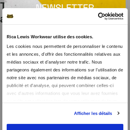
Ti potrebbe interessare
NEWSLETTER
anche...
Ricevi un codice promozionale per uno sconto
del 10% su tutto il sito
Rica Lewis Workwear utilise des cookies.
Iscrivendovi alla nostra newsletter, riceverete in anteprima le
Les cookies nous permettent de personnaliser le contenu
nostre offerte speciali e un codice promozionale di benvenuto per
et les annonces, d'offrir des fonctionnalités relatives aux
uno sconto del 10%.
médias sociaux et d'analyser notre trafic. Nous
partageons également des informations sur l'utilisation de
notre site avec nos partenaires de médias sociaux, de
publicité et d'analyse, qui peuvent combiner celles-ci
avec d'autres informations que vous leur avez fournies
ou qu'ils ont collectées lors de votre utilisation de leurs
services.
Afficher les détails