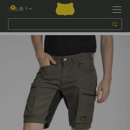
0
It
Accueil
Workwear
Per Professione
Artigiani e fai da te