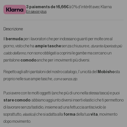
3 paiements de 16,66€
à 0 % d'intérêt avec Klarna
En savoir plus
Descrizione
Il
bermuda
per i lavoratori che per indossano guanti per molte ore al
giorno, visto che ha
ampie tasche
senza chiusure e,
durante il periodo più
caldo dell’anno
, non sono obbligati a coprirsi le gambe ma cercano un
pantalone
comodo
anche per i movimenti più diversi.
Rispetto agli altri pantaloni del nostro catalogo, l’unicità del
Mobisho
sta
proprio nelle sue ampie tasche,
con e senza zip.
Puoi avere con te molti oggetti (anche più di uno nella stessa tasca) e puoi
stare comodo
: abbiamo aggiunto diversi inserti elastici che ti permettono
di lavorare senza fastidio, insieme ad una fettuccia antiscivolo (e
soprattutto,
elastica
) che si adatta alla
forma
della tua
vita
, movimento
dopo movimento.