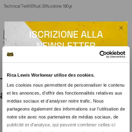
Technical Twill 65% pl, 35% cotone, 190 gr
×
ISCRIZIONE ALLA
Guida alle taglie
-
Consigli per la manutenzione
-
Vedere la scheda di
NEWSLETTER
tracciabilità
Ricevi un codice promozionale per uno sconto
del 10% su tutto il sito
Rica Lewis Workwear utilise des cookies.
Ti potrebbe interessare
Iscrivendovi alla nostra newsletter, riceverete in anteprima le
Les cookies nous permettent de personnaliser le contenu
nostre offerte speciali e un codice promozionale di benvenuto per
anche...
et les annonces, d'offrir des fonctionnalités relatives aux
uno sconto del 10%.
médias sociaux et d'analyser notre trafic. Nous
partageons également des informations sur l'utilisation de
notre site avec nos partenaires de médias sociaux, de
publicité et d'analyse, qui peuvent combiner celles-ci