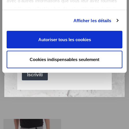
avec d'autres informations que vous leur avez fournies
ou qu'ils ont collectées lors de votre utilisation de leurs
services.
Afficher les détails
Autoriser tous les cookies
Cookies indispensables seulement
Bermuda da lavoro
Bermuda da lavoro
multitasche stretch
multitasche stretch
Fibreflex® SUNJOB GRIGIO
Fibreflex® SUNJOB
49,99€
49,99€