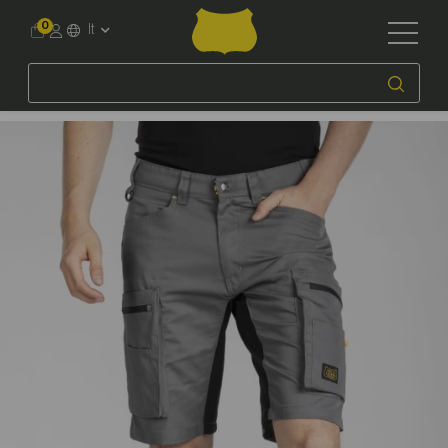
0
It
Accueil
Workwear
Uomo
Bermuda