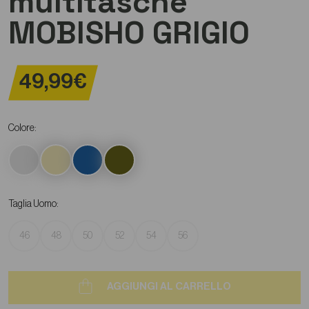
multitasche
MOBISHO GRIGIO
49,99€
Colore:
Taglia Uomo:
46
48
50
52
54
56
AGGIUNGI AL CARRELLO