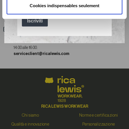
Consegna
Cookies indispensables seulement
Consegna express a soli 3,99 €
Gratuita a partire da 0€
Servizio clienti
Il nostro servizio clienti è disponibile dal lunedì al giovedì dalle 9:00
alle 12:30 e dalle 14:00 alle 17:00, e il venerdì dalle 9:00 alle 12:30 e dalle
14:00 alle 16:00.
serviceclient@ricalewis.com
RICA LEWIS WORKWEAR
Chi siamo
Norme e certificazioni
Qualità e innovazione
Personalizzazione