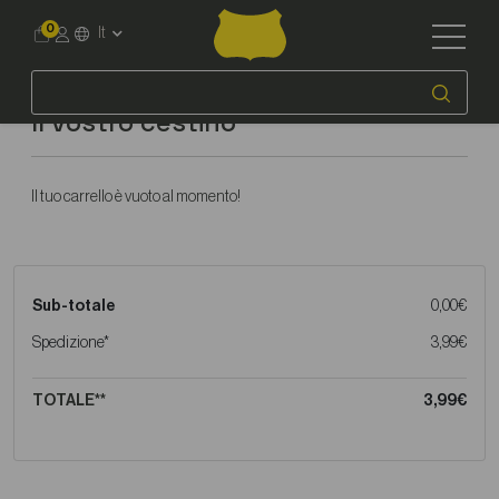
0
It
Il vostro cestino
Il tuo carrello è vuoto al momento!
Sub-totale
0,00€
Spedizione*
3,99€
TOTALE**
3,99€