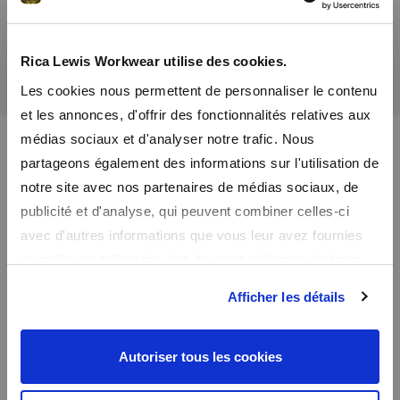
Ricevi un codice promozionale per uno sconto
del 10% su tutto il sito
Rica Lewis Workwear utilise des cookies.
Iscrivendovi alla nostra newsletter, riceverete in anteprima le
Les cookies nous permettent de personnaliser le contenu
nostre offerte speciali e un codice promozionale di benvenuto per
et les annonces, d'offrir des fonctionnalités relatives aux
uno sconto del 10%.
médias sociaux et d'analyser notre trafic. Nous
partageons également des informations sur l'utilisation de
notre site avec nos partenaires de médias sociaux, de
publicité et d'analyse, qui peuvent combiner celles-ci
avec d'autres informations que vous leur avez fournies
ou qu'ils ont collectées lors de votre utilisation de leurs
Pagamento
services.
Pagamento sicuro tramite protocollo SSL.
Afficher les détails
Pagamento a rate con Klarna
Autoriser tous les cookies