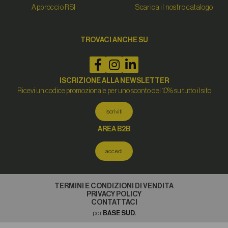
Approccio RSI
Scarica il nostro catalogo
TROVACI ANCHE SU
ISCRIZIONE ALLA NEWSLETTER
Ricevi un codice promozionale per uno sconto del 10% su tutto il sito
iscriviti
AREA B2B
accedi
TERMINI E CONDIZIONI DI VENDITA
PRIVACY POLICY
CONTATTACI
pdr
BASE SUD.