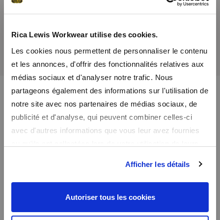
Recevez un code promo de -10% sur tout le
site
Rica Lewis Workwear utilise des cookies.
Les cookies nous permettent de personnaliser le contenu
En vous inscrivant à notre newsletter, vous recevrez nos promos
et les annonces, d'offrir des fonctionnalités relatives aux
en avant première et un code promo de bienvenue de -10%
médias sociaux et d'analyser notre trafic. Nous
partageons également des informations sur l'utilisation de
notre site avec nos partenaires de médias sociaux, de
publicité et d'analyse, qui peuvent combiner celles-ci
avec d'autres informations que vous leur avez fournies
ou qu'ils ont collectées lors de votre utilisation de leurs
services.
Paiement
Afficher les détails
Paiement sécurisé via le protocole SSL.
Paiement en plusieurs fois avec Klarna
Autoriser tous les cookies