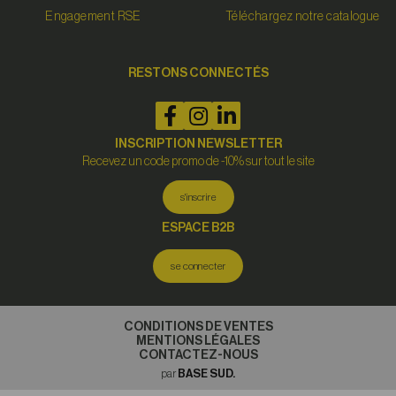
Engagement RSE
Téléchargez notre catalogue
RESTONS CONNECTÉS
INSCRIPTION NEWSLETTER
Recevez un code promo de -10% sur tout le site
s'inscrire
ESPACE B2B
se connecter
CONDITIONS DE VENTES
MENTIONS LÉGALES
CONTACTEZ-NOUS
par
BASE SUD.