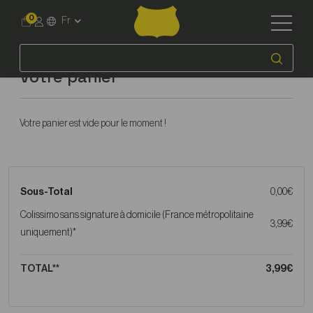
0
Fr
Votre panier
Votre panier est vide pour le moment !
Sous-Total
0,00€
Colissimo sans signature à domicile (France métropolitaine
3,99€
uniquement)*
TOTAL**
3,99€