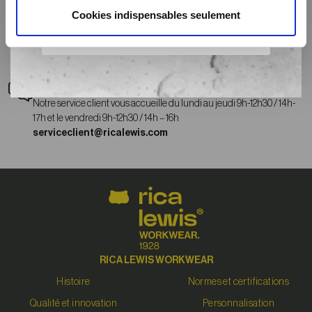
Cookies indispensables seulement
Livraison
Livraison express au coût forfaitaire de 3,99€
Gratuite à partir de 0€
Service client
Notre service client vous accueille du lundi au jeudi 9h-12h30 / 14h-
17h et le vendredi 9h-12h30 / 14h – 16h
serviceclient@ricalewis.com
RICA LEWIS WORKWEAR
Histoire
Normes et certifications
Qualité et innovation
Personnalisation